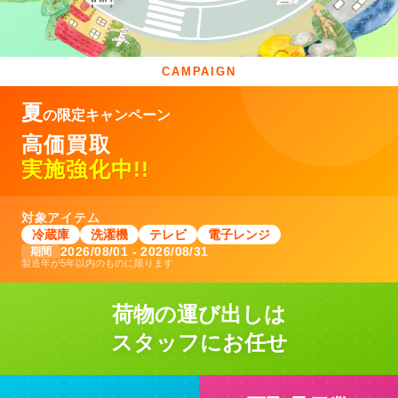
CAMPAIGN
夏
の限定キャンペーン
高価買取
実施強化中!!
対象アイテム
冷蔵庫
洗濯機
テレビ
電子レンジ
2026/08/01 - 2026/08/31
期間
製造年が5年以内のものに限ります
荷物の運び出しは
スタッフにお任せ