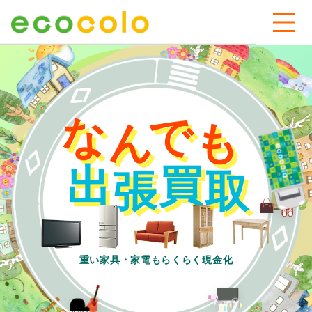
な
で
ん
も
出
買
張
取
重い家具・家電もらくらく現金化