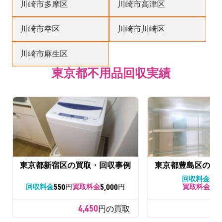
川崎市多摩区
川崎市高津区
川崎市幸区
川崎市川崎区
川崎市麻生区
東京都不用品回収実績
東京都新宿区の買取・回収事例
東京都豊島区の買
16,
回収料金
550
5,000
17,
回収料金
円
買取料金
円
買取料金
4,450
円の買取