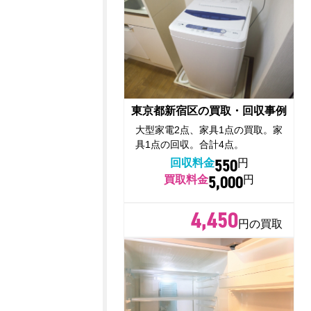
東京都新宿区の買取・回収事例
大型家電2点、家具1点の買取。家
具1点の回収。合計4点。
550
回収料金
円
5,000
買取料金
円
4,450
円の買取