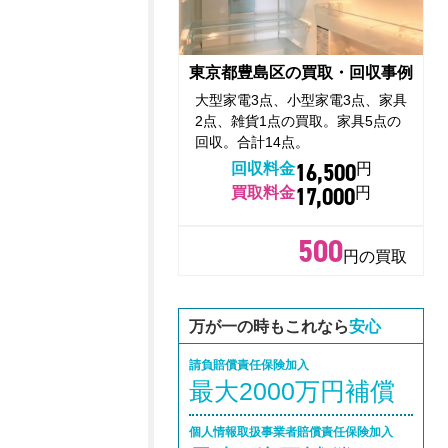
東京都豊島区の買取・回収事例
大型家電3点、小型家電3点、家具
2点、雑貨1点の買取。家具5点の
回収。合計14点。
16,500
回収料金
円
17,000
買取料金
円
500
円の買取
万が一の時もこれなら
安心
請負賠償責任保険加入
最大2000万円補償
個人情報取扱事業者賠償責任保険加入