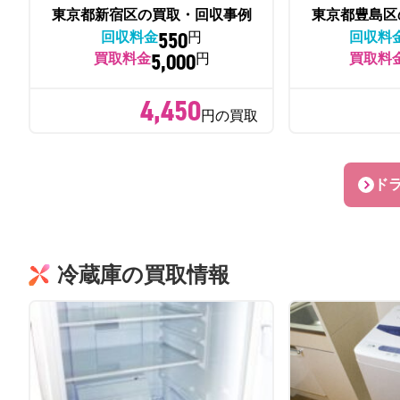
東京都新宿区の買取・回収事例
東京都豊島区
550
回収料金
円
回収料
5,000
買取料金
円
買取料
4,450
円の買取
ド
冷蔵庫の買取情報