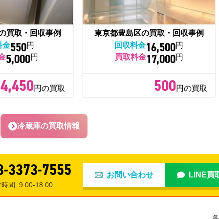
の買取・回収事例
東京都豊島区の買取・回収事例
550
16,500
料金
円
回収料金
円
5,000
17,000
金
円
買取料金
円
4,450
500
円の買取
円の買取
冷蔵庫の買取情報
3-3373-7555
お問い合わせ
LINE
付時間
9:00-18:00
各