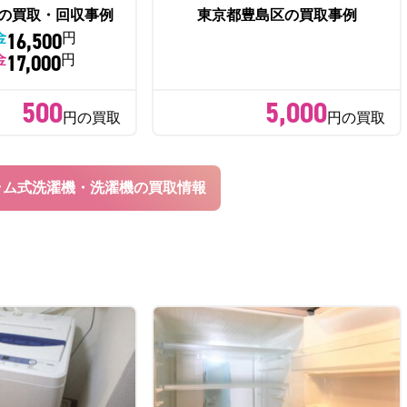
の買取・回収事例
東京都豊島区の買取事例
16,500
金
円
17,000
金
円
500
5,000
円の買取
円の買取
ラム式洗濯機・洗濯機の買取情報