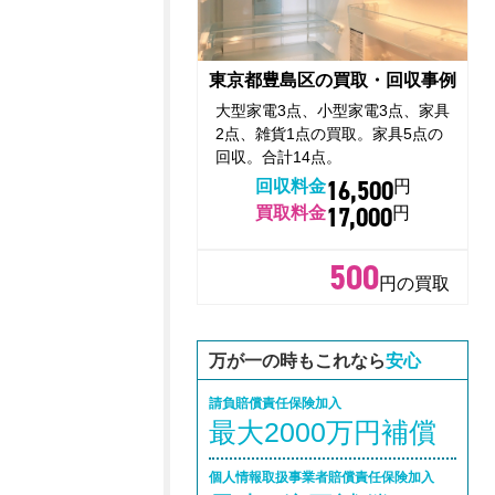
東京都豊島区の買取・回収事例
大型家電3点、小型家電3点、家具
2点、雑貨1点の買取。家具5点の
回収。合計14点。
16,500
回収料金
円
17,000
買取料金
円
500
円の買取
万が一の時もこれなら
安心
請負賠償責任保険加入
最大2000万円補償
個人情報取扱事業者賠償責任保険加入