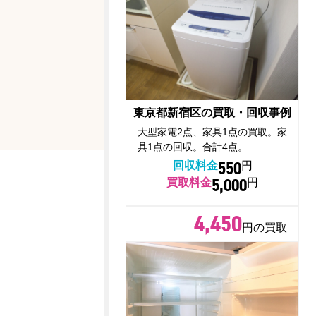
東京都新宿区の買取・回収事例
大型家電2点、家具1点の買取。家
具1点の回収。合計4点。
550
回収料金
円
5,000
買取料金
円
4,450
円の買取