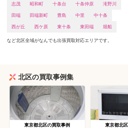
志茂
昭和町
十条台
十条仲原
滝野川
田端
田端新町
豊島
中里
中十条
西が丘
西ケ原
東十条
東田端
堀船
など北区全域がなんでも出張買取対応エリアです。
北区の買取事例集
東京都北区の買取事例
東京都北区