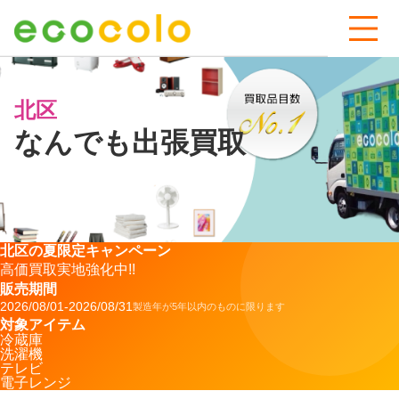
北区
なんでも出張買取
北区の夏限定キャンペーン
高価買取
実地強化中!!
販売期間
2026/08/01
-
2026/08/31
製造年が5年以内のものに限ります
対象アイテム
冷蔵庫
洗濯機
テレビ
電子レンジ