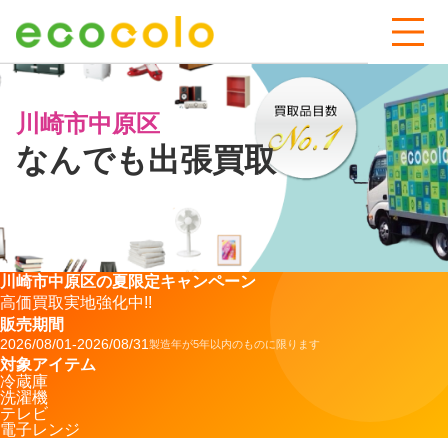
川崎市中原区
なんでも出張買取
川崎市中原区の夏限定キャンペーン
高価買取
実地強化中!!
販売期間
2026/08/01
-
2026/08/31
製造年が5年以内のものに限ります
対象アイテム
冷蔵庫
洗濯機
テレビ
電子レンジ