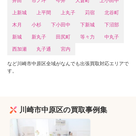
井田
市ノ坪
今井
大倉町
上小田中
上新城
上平間
上丸子
苅宿
北谷町
木月
小杉
下小田中
下新城
下沼部
新城
新丸子
田尻町
等々力
中丸子
西加瀬
丸子通
宮内
など川崎市中原区全域がなんでも出張買取対応エリアで
す。
川崎市中原区の買取事例集