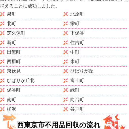
抑えることに成功しました。
泉町
北原町
北町
栄町
芝久保町
下保谷
新町
住吉町
田無町
中町
西原町
東町
東伏見
ひばりが丘
ひばりが丘北
富士町
保谷町
緑町
南町
向台町
柳沢
谷戸町
西東京市不用品回収の流れ