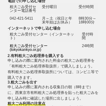
電話での申し込む場合
粗大ごみ受付セ
受付曜日
受付時間
ンター電話番号
042-421-5411
月～土（祝日と年
8時30分～
末年始はお休み）
18時00分
インターネットで申し込む場合
粗大ごみ受付センター（インターネッ
受付時
ト）
間
粗大ごみ受付センター
24時間
(tokyokankyo.or.jp)
2.有料粗大ごみ処理券を購入する
申し込みの際に案内された料金の粗大ごみ処理券を
「有料粗大ごみ処理券取扱所」で購入しましょう。
有料粗大ごみ処理券取扱所については、コンビニ等で
購入できます。
3.粗大ごみを出す
申し込みの際に案内される収集日の朝（8時まで）
に、西東京市有料粗大ごみ処理券を貼った粗大ごみを
申し込み時に確認した場所に出しましょう。
粗大ごみ利用の注意点