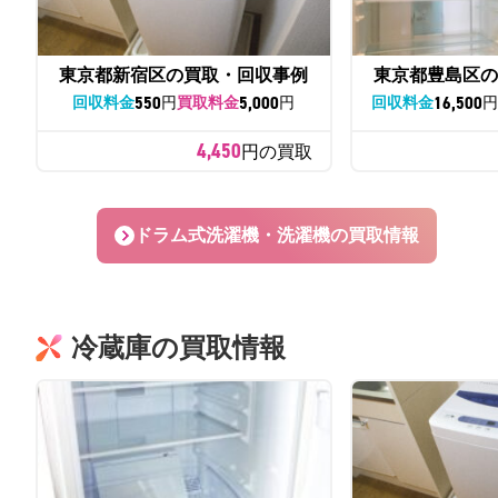
東京都新宿区の買取・回収事例
東京都豊島区の
550
5,000
16,500
回収料金
円
買取料金
円
回収料金
4,450
円の買取
ドラム式洗濯機・洗濯機の買取情報
冷蔵庫の買取情報