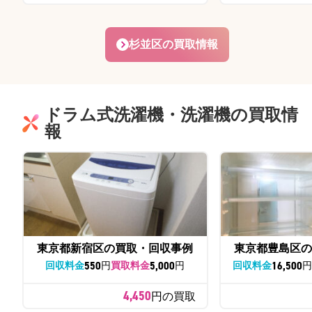
杉並区の買取情報
ドラム式洗濯機・洗濯機の買取情
報
東京都新宿区の買取・回収事例
東京都豊島区の
550
5,000
16,500
回収料金
円
買取料金
円
回収料金
4,450
円の買取