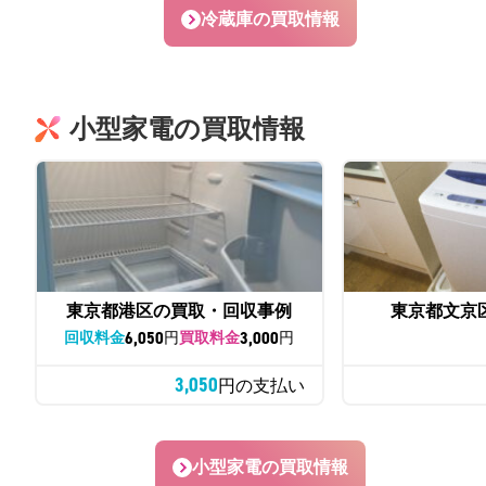
冷蔵庫の買取情報
小型家電の買取情報
東京都港区の買取・回収事例
東京都文京
6,050
3,000
回収料金
円
買取料金
円
3,050
円の支払い
小型家電の買取情報