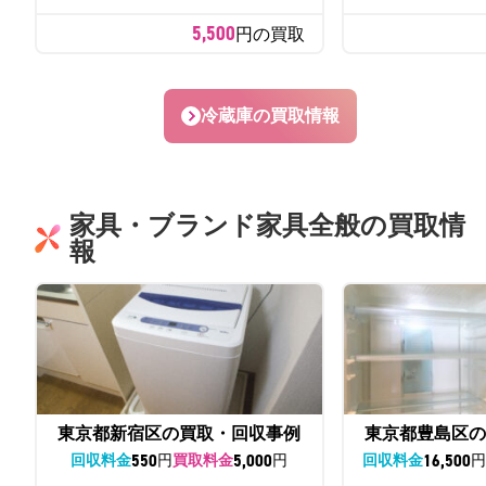
5,500
円の買取
冷蔵庫の買取情報
家具・ブランド家具全般の買取情
報
東京都新宿区の買取・回収事例
東京都豊島区の
550
5,000
16,500
回収料金
円
買取料金
円
回収料金