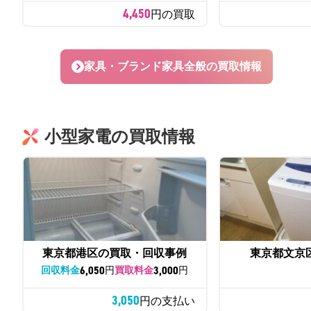
4,450
円の買取
家具・ブランド家具全般の買取情報
小型家電の買取情報
東京都港区の買取・回収事例
東京都文京
6,050
3,000
回収料金
円
買取料金
円
3,050
円の支払い