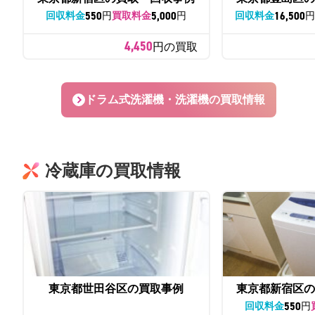
550
5,000
16,500
回収料金
円
買取料金
円
回収料金
4,450
円の買取
ドラム式洗濯機・洗濯機の買取情報
冷蔵庫の買取情報
東京都世田谷区の買取事例
東京都新宿区の
550
回収料金
円