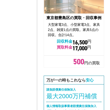
東京都豊島区の買取・回収事例
大型家電3点、小型家電3点、家具
2点、雑貨1点の買取。家具5点の
回収。合計14点。
16,500
回収料金
円
17,000
買取料金
円
500
円の買取
万が一の時もこれなら
安心
請負賠償責任保険加入
最大2000万円補償
個人情報取扱事業者賠償責任保険加入