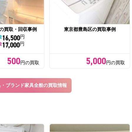
の買取・回収事例
東京都豊島区の買取事例
16,500
金
円
17,000
金
円
500
5,000
円の買取
円の買取
具・ブランド家具全般の買取情報