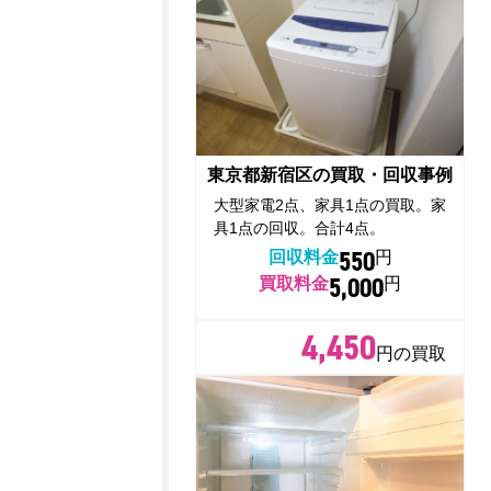
東京都新宿区の買取・回収事例
大型家電2点、家具1点の買取。家
具1点の回収。合計4点。
550
回収料金
円
5,000
買取料金
円
4,450
円の買取