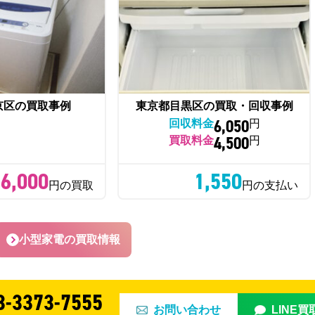
京区の買取事例
東京都目黒区の買取・回収事例
6,050
回収料金
円
4,500
買取料金
円
6,000
1,550
円の買取
円の支払い
小型家電の買取情報
3-3373-7555
お問い合わせ
LINE