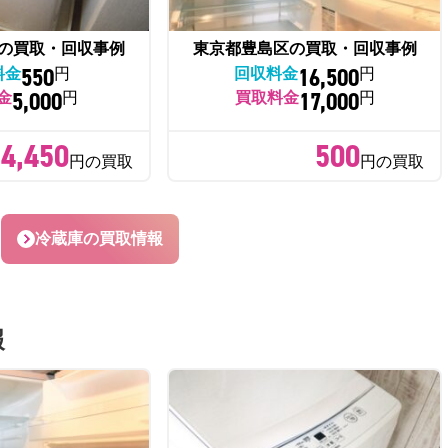
の買取・回収事例
東京都豊島区の買取・回収事例
550
16,500
料金
円
回収料金
円
5,000
17,000
金
円
買取料金
円
4,450
500
円の買取
円の買取
冷蔵庫の買取情報
報