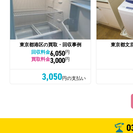
東京都港区の買取・回収事例
東京都文
6,050
回収料金
円
3,000
買取料金
円
3,050
円の支払い
0