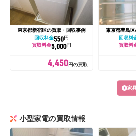
東京都新宿区の買取・回収事例
東京都豊島区
550
回収料金
円
回収料
5,000
買取料金
円
買取料
4,450
円の買取
家
小型家電の買取情報