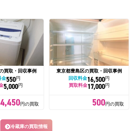
の買取・回収事例
東京都豊島区の買取・回収事例
550
16,500
料金
円
回収料金
円
5,000
17,000
金
円
買取料金
円
4,450
500
円の買取
円の買取
冷蔵庫の買取情報