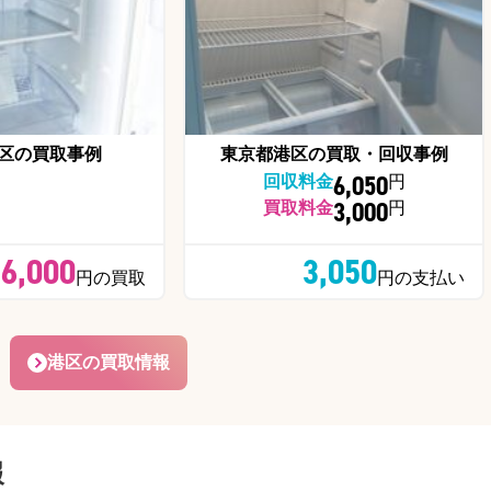
区の買取事例
東京都港区の買取・回収事例
6,050
回収料金
円
3,000
買取料金
円
6,000
3,050
円の買取
円の支払い
港区の買取情報
報