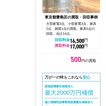
東京都豊島区の買取・回収事例
大型家電3点、小型家電3点、家具
2点、雑貨1点の買取。家具5点の
回収。合計14点。
16,500
回収料金
円
17,000
買取料金
円
500
円の買取
万が一の時もこれなら
安心
請負賠償責任保険加入
最大2000万円補償
個人情報取扱事業者賠償責任保険加入