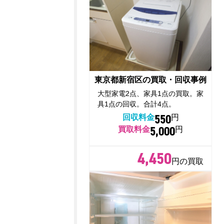
東京都新宿区の買取・回収事例
大型家電2点、家具1点の買取。家
具1点の回収。合計4点。
550
回収料金
円
5,000
買取料金
円
4,450
円の買取