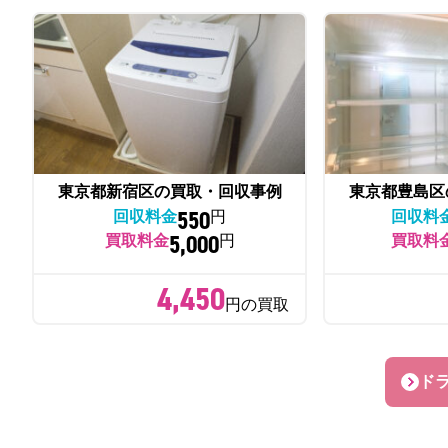
東京都新宿区の買取・回収事例
東京都豊島区
550
回収料金
円
回収料
5,000
買取料金
円
買取料
4,450
円の買取
ド