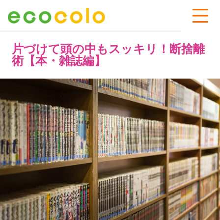
片づけて頭の中もスッキリ！断捨離
術【本・雑誌編】